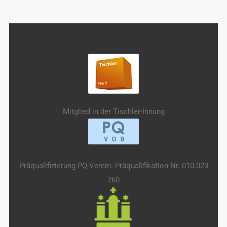
Mitglied in der Tischler-Innung
Präqualifizierung PQ-Verein: Präqualifikation-Nr. 010.023
260