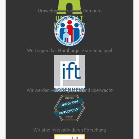
Umweltpartnerschaft Hamburg
Wir tragen das Hamburger Familiensiegel
Wir werden vom ift geprüft und überwacht
Wir sind innovativ durch Forschung