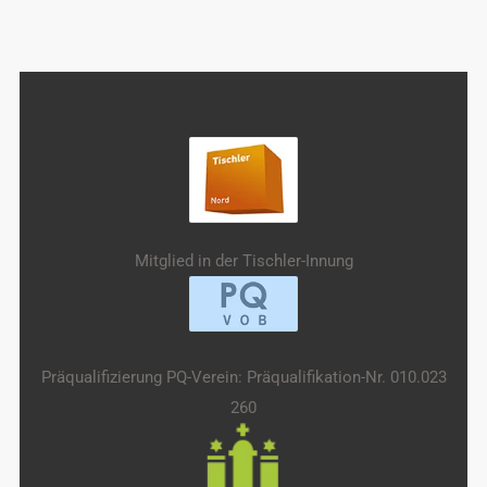
Mitglied in der Tischler-Innung
Präqualifizierung PQ-Verein: Präqualifikation-Nr. 010.023
260