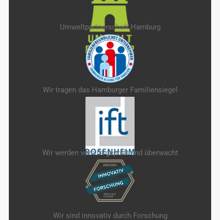
Umweltpartnerschaft Hamburg
Wir tragen das Hamburger Familiensiegel
Wir werden vom ift geprüft und überwacht
Wir sind innovativ durch Forschung