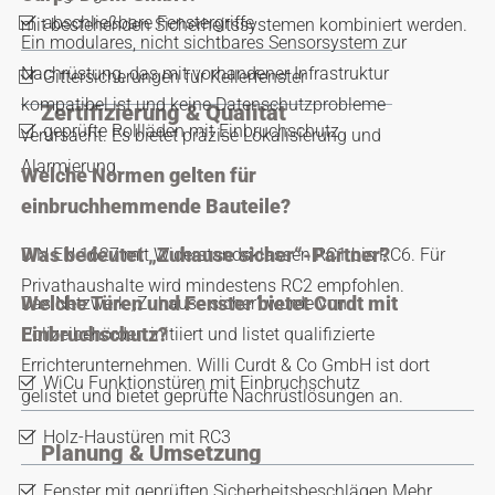
abschließbare Fenstergriffe
mit bestehenden Sicherheitssystemen kombiniert werden.
Ein modulares, nicht sichtbares Sensorsystem zur
Nachrüstung, das mit vorhandener Infrastruktur
Gittersicherungen für Kellerfenster
kompatibel ist und keine Datenschutzprobleme
Zertifizierung & Qualität
geprüfte Rollläden mit Einbruchschutz
verursacht. Es bietet präzise Lokalisierung und
Alarmierung.
Welche Normen gelten für
einbruchhemmende Bauteile?
Was bedeutet „Zuhause sicher“-Partner?
DIN EN 1627 mit Widerstandsklassen RC1 bis RC6. Für
Privathaushalte wird mindestens RC2 empfohlen.
Welche Türen und Fenster bietet Curdt mit
Das Netzwerk „Zuhause sicher“ wurde von
Einbruchschutz?
Polizeibehörden initiiert und listet qualifizierte
Errichterunternehmen. Willi Curdt & Co GmbH ist dort
WiCu Funktionstüren mit Einbruchschutz
gelistet und bietet geprüfte Nachrüstlösungen an.
Holz-Haustüren mit RC3
Planung & Umsetzung
Fenster mit geprüften Sicherheitsbeschlägen Mehr