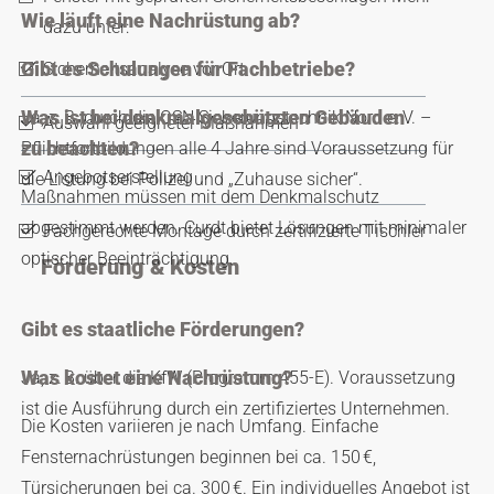
Wie läuft eine Nachrüstung ab?
dazu unter:
Gibt es Schulungen für Fachbetriebe?
Sicherheitsanalyse vor Ort
Was ist bei denkmalgeschützten Gebäuden
Ja, z. B. durch die QSN Sicherungstechnik Nord e. V. –
Auswahl geeigneter Maßnahmen
zu beachten?
Pflichtfortbildungen alle 4 Jahre sind Voraussetzung für
Angebotserstellung
die Listung bei Polizei und „Zuhause sicher“.
Maßnahmen müssen mit dem Denkmalschutz
abgestimmt werden. Curdt bietet Lösungen mit minimaler
Fachgerechte Montage durch zertifizierte Tischler
optischer Beeinträchtigung.
Förderung & Kosten
Gibt es staatliche Förderungen?
Was kostet eine Nachrüstung?
Ja, z. B. über die KfW (Programm 455-E). Voraussetzung
ist die Ausführung durch ein zertifiziertes Unternehmen.
Die Kosten variieren je nach Umfang. Einfache
Fensternachrüstungen beginnen bei ca. 150 €,
Türsicherungen bei ca. 300 €. Ein individuelles Angebot ist