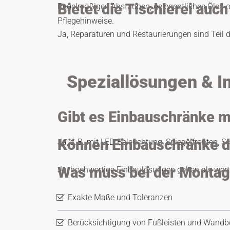
Bietet die Tischlerei auc
Regelmäßiges Abstauben, gelegentliches Ölen ode
Pflegehinweise.
Ja, Reparaturen und Restaurierungen sind Teil
Speziallösungen & I
Gibt es Einbauschränke m
Können Einbauschränke d
Ja, z. B. mit LED-Beleuchtung, Spiegelfronten, S
Was muss bei der Montag
Ja, hochwertige Einbaulösungen gelten als we
Exakte Maße und Toleranzen
Berücksichtigung von Fußleisten und Wandb