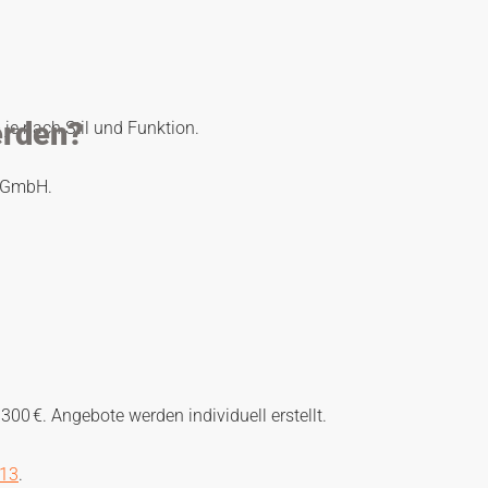
erden?
 je nach Stil und Funktion.
Co GmbH.
300 €. Angebote werden individuell erstellt.
513
.