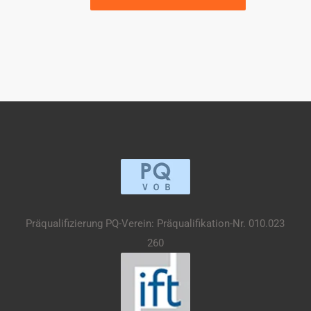
Präqualifizierung PQ-Verein: Präqualifikation-Nr. 010.023
260