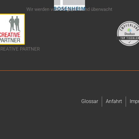
Wir werden vom ift geprüft und überwacht
 CREATIVE PARTNER
Glossar
Anfahrt
Imp