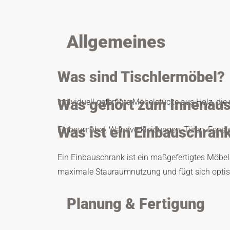
Allgemeines
Was sind Tischlermöbel?
Was gehört zum Innenau
Individuell gefertigte Möbelstücke aus Holz, 
Was ist ein Einbauschran
Einbaumöbel, Wandverkleidungen, Türen, Fenste
Ein Einbauschrank ist ein maßgefertigtes Möbel
maximale Stauraumnutzung und fügt sich optisch
Planung & Fertigung