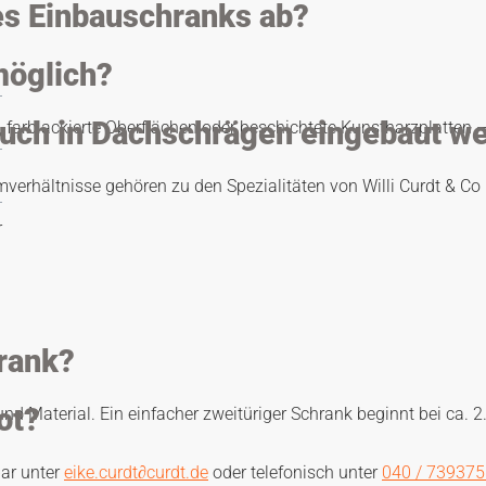
nes Einbauschranks ab?
möglich?
uch in Dachschrägen eingebaut w
l, farblackierte Oberflächen oder beschichtete Kunstharzplatten –
mverhältnisse gehören zu den Spezialitäten von Willi Curdt & 
r
hrank?
ot?
und Material. Ein einfacher zweitüriger Schrank beginnt bei ca. 2.
bar unter
eike.curdt
∂
curdt.de
oder telefonisch unter
040 / 73937